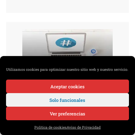
Utilizamos cookies para optimizar nuestro sitio web y nuestro servicio.
Aceptar cookies
Solo funcionales
QUÉ SON LOS HASHTAGS
Ver preferencias
Contáctanos directamente
DUTapp Comunicaciones
Política de cookies
Aviso de Privacidad