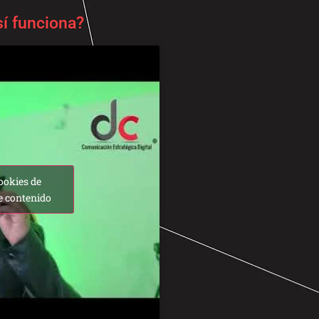
í funciona?
ookies de
e contenido