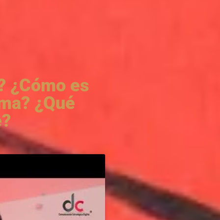
? ¿Cómo es
ama? ¿Qué
e?