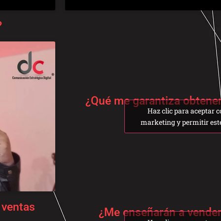
?
¿Qué me garantiza obtener
Haz clic para aceptar c
marketing y permitir est
 ventas
¿Me enseñarán a vender 