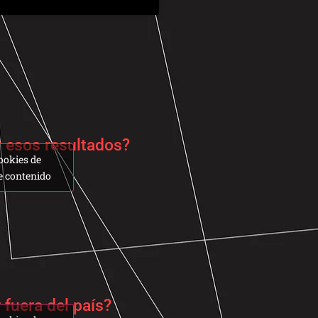
 esos resultados?
ookies de
e contenido
fuera del país?